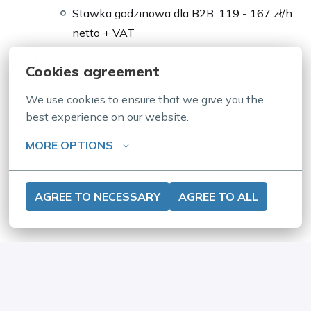
Stawka godzinowa dla B2B: 119 - 167 zł/h
netto + VAT
Budżet szkoleniowy (do 2500 zł netto rocznie)
Cookies agreement
Elastyczne godziny pracy (z uwzględnieniem
We use cookies to ensure that we give you the 
core hours projektu)
best experience on our website.
Możliwość 100% pracy zdalnej
MORE OPTIONS
MacBook oraz niezbędne narzędzia pracy
Karta Multisport Plus i prywatna opieka
medyczna (Luxmed)
AGREE TO NECESSARY
AGREE TO ALL
APLIKUJ